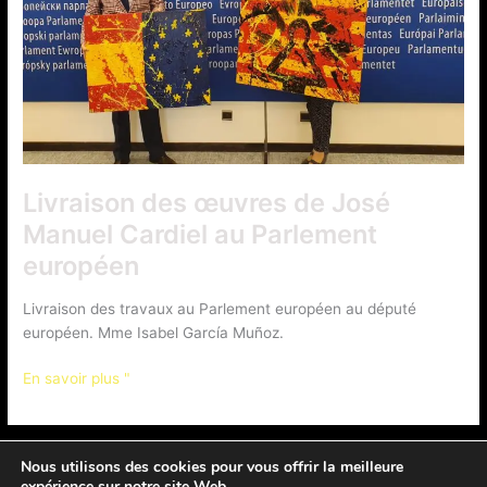
Livraison des œuvres de José
Manuel Cardiel au Parlement
européen
Livraison des travaux au Parlement européen au député
européen. Mme Isabel García Muñoz.
Livraison
En savoir plus "
des
œuvres
de
Nous utilisons des cookies pour vous offrir la meilleure
José
expérience sur notre site Web.